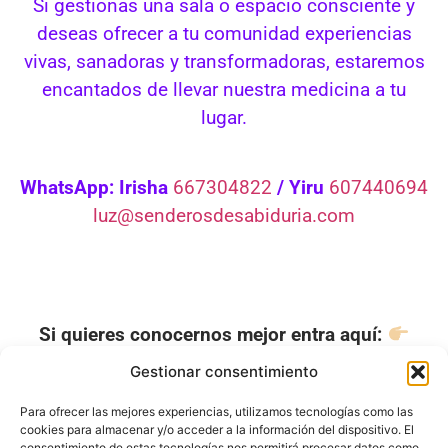
Si gestionas una sala o espacio consciente y
deseas ofrecer a tu comunidad experiencias
vivas, sanadoras y transformadoras, estaremos
encantados de llevar nuestra medicina a tu
lugar.
WhatsApp: Irisha
667304822
/ Yiru
607440694
luz@senderosdesabiduria.com
Si quieres conocernos mejor entra aquí:
NOSOTROS
Gestionar consentimiento
Para ofrecer las mejores experiencias, utilizamos tecnologías como las
cookies para almacenar y/o acceder a la información del dispositivo. El
consentimiento de estas tecnologías nos permitirá procesar datos como